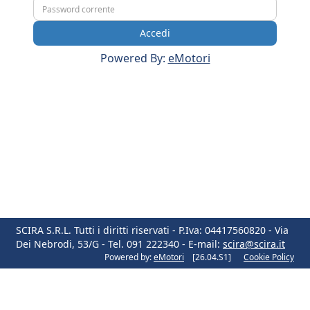
Powered By:
eMotori
SCIRA S.R.L. Tutti i diritti riservati - P.Iva: 04417560820 - Via
Dei Nebrodi, 53/G - Tel. 091 222340 - E-mail:
scira@scira.it
Powered by:
eMotori
[26.04.S1]
Cookie Policy